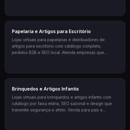
física e atenda o cliente que decide pela internet.
Papelaria e Artigos para Escritório
Lojas virtuais para papelarias e distribuidores de
artigos para escritório com catálogo completo,
pedidos B2B e SEO local. Atenda empresas que
compram com frequência e consumidores que
pesquisam online antes de decidir.
Brinquedos e Artigos Infantis
Lojas virtuais para brinquedos e artigos infantis com
catálogo por faixa etária, SEO sazonal e design que
transmite segurança e afeto. Venda para pais e
presentes além da loja física com uma loja que
funciona o ano todo.