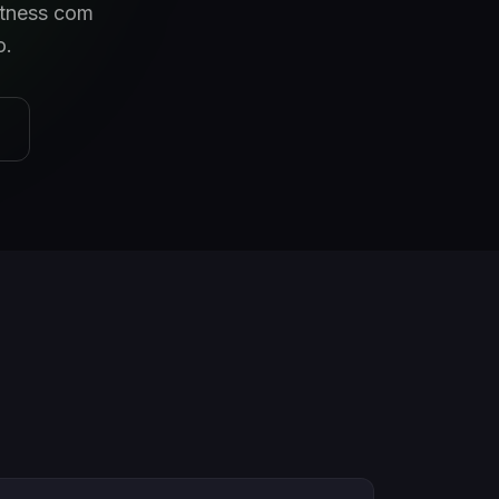
fitness com
o.