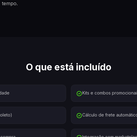
o tempo.
O que está incluído
idade
Kits e combos promocionai
oleto)
Cálculo de frete automátic
ecompra
Integração com marketpla