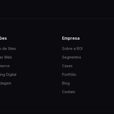
ões
Empresa
o de Sites
Sobre a ROI
mas Web
Segmentos
merce
Cases
ng Digital
Portfólio
dagem
Blog
Contato