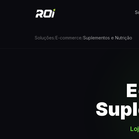
S
Soluções
/
E-commerce
/
Suplementos e Nutrição
E
Supl
Loj