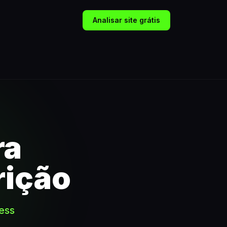
Analisar site grátis
ra
rição
ness