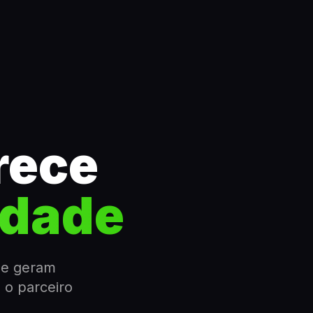
rece
rdade
ue geram
 o parceiro