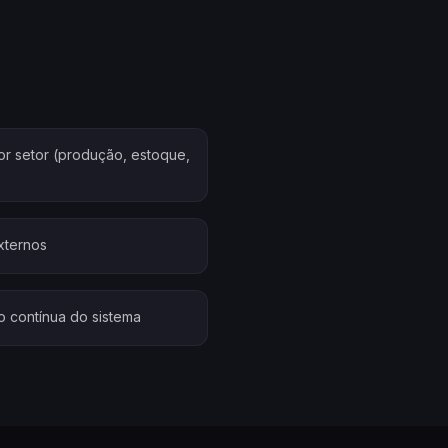
r setor (produção, estoque,
xternos
o contínua do sistema