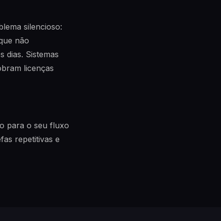
blema silencioso:
 que não
 dias. Sistemas
obram licenças
o para o seu fluxo
as repetitivas e