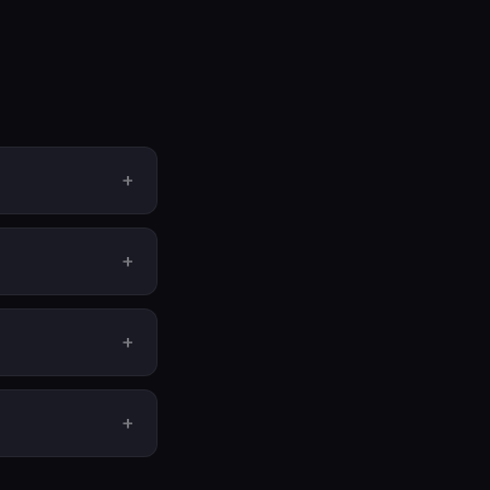
+
+
+
+