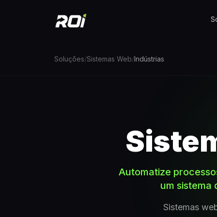
S
Soluções
/
Sistemas Web
/
Indústrias
Siste
Automatize processos
um sistema 
Sistemas web 