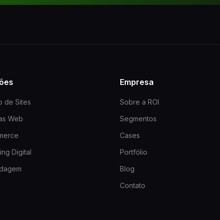
ões
Empresa
o de Sites
Sobre a ROI
mas Web
Segmentos
merce
Cases
ng Digital
Portfólio
dagem
Blog
Contato