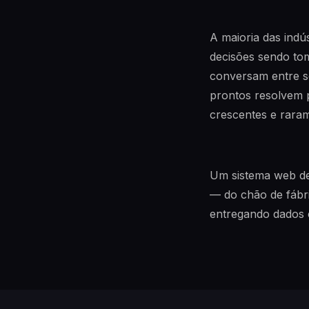
A maioria das indú
decisões sendo to
conversam entre se
prontos resolvem 
crescentes e raram
Um sistema web de
— do chão de fábri
entregando dados 