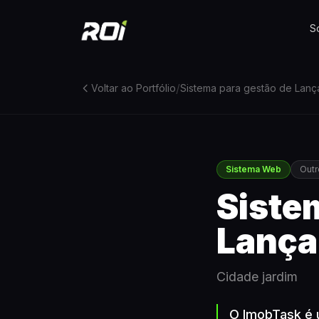
S
/
Voltar ao Portfólio
Sistema para gestão de Lança
Sistema Web
Outr
Siste
Lança
Cidade jardim
O ImobTask é u