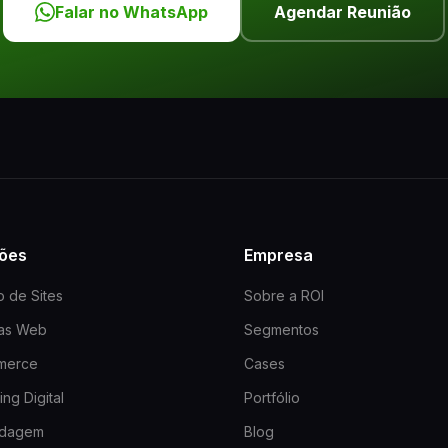
Falar no WhatsApp
Agendar Reunião
ões
Empresa
o de Sites
Sobre a ROI
mas Web
Segmentos
merce
Cases
ng Digital
Portfólio
dagem
Blog