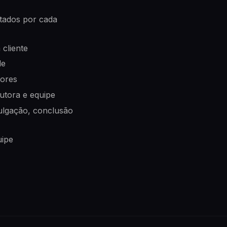
tados por cada
cliente
de
tores
utora e equipe
ulgação, conclusão
uipe