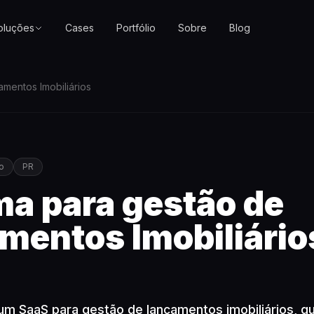
oluções
Cases
Portfólio
Sobre
Blog
mentos Imobiliários
o
PR
ma para gestão de
mentos Imobiliário
m SaaS para gestão de lançamentos imobiliários, qu