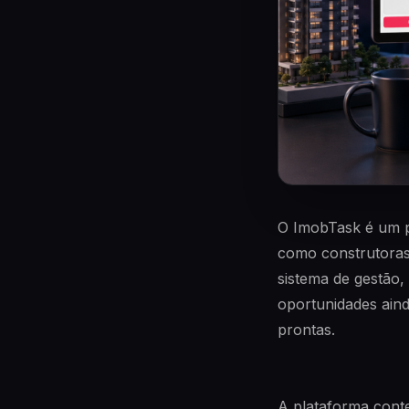
O ImobTask é um p
como construtoras
sistema de gestão,
oportunidades ain
prontas.
A plataforma cont