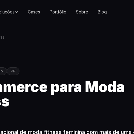
oluções
Cases
Portfólio
Sobre
Blog
ss
jo
PR
merce para Moda
ss
cional de moda fitness feminina com mais de uma