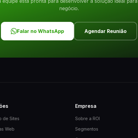
 equipe está pronta para desenvolver a solução ideal para
negócio.
Falar no WhatsApp
Agendar Reunião
ões
Empresa
o de Sites
Sobre a ROI
mas Web
Segmentos