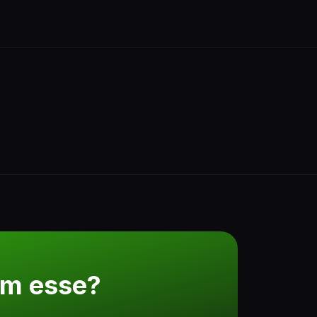
om esse?