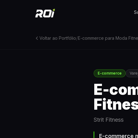
S
/
Voltar ao Portfólio
E-commerce para Moda Fitne
E-commerce
Vare
E-com
Fitne
Strit Fitness
E-commerce na