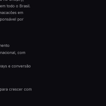
 em todo o Brasil.
e macacões em
esponsável por
mento
 nacional, com
ways e conversão
 para crescer com